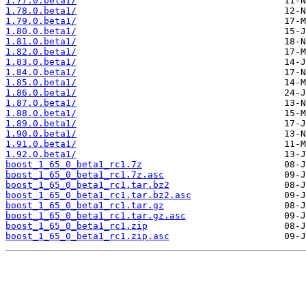
1.77.0.beta1/
1.78.0.beta1/
1.79.0.beta1/
1.80.0.beta1/
1.81.0.beta1/
1.82.0.beta1/
1.83.0.beta1/
1.84.0.beta1/
1.85.0.beta1/
1.86.0.beta1/
1.87.0.beta1/
1.88.0.beta1/
1.89.0.beta1/
1.90.0.beta1/
1.91.0.beta1/
1.92.0.beta1/
boost_1_65_0_beta1_rc1.7z
boost_1_65_0_beta1_rc1.7z.asc
boost_1_65_0_beta1_rc1.tar.bz2
boost_1_65_0_beta1_rc1.tar.bz2.asc
boost_1_65_0_beta1_rc1.tar.gz
boost_1_65_0_beta1_rc1.tar.gz.asc
boost_1_65_0_beta1_rc1.zip
boost_1_65_0_beta1_rc1.zip.asc